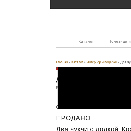
Каталог
Полезная 
Главная
»
Каталог
»
Интерьер и подарки
» Два чу
Продано
Два чукчи с лодкой. Ко
Категория:
Интерьер и подарки
.
Описание
Описание товара
ПРОДАНО
Два чукчи с лодкой. Кос