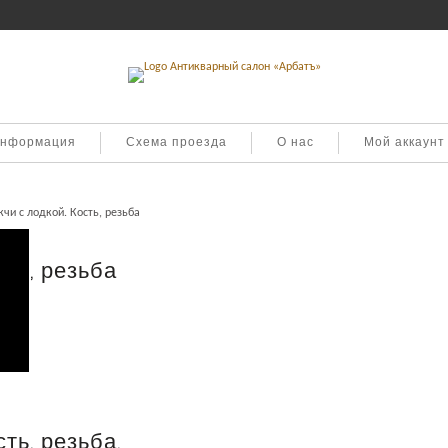
информация
Схема проезда
О нас
Мой аккаунт
кчи с лодкой. Кость, резьба
сть, резьба
ть, резьба.