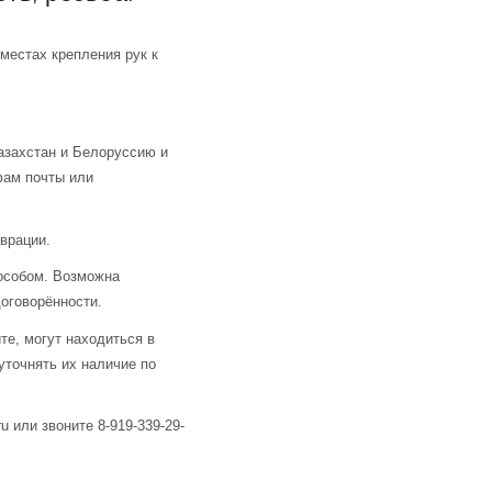
местах крепления рук к
азахстан и Белоруссию и
фам почты или
аврации.
особом. Возможна
оговорённости.
те, могут находиться в
уточнять их наличие по
u или звоните 8-919-339-29-