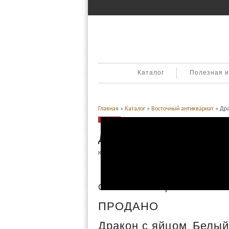
Каталог
Полезная 
Главная
»
Каталог
»
Восточный антиквариат
» Дра
Продано
Дракон с яйцом. Белы
Категория:
Восточный антиквариат
.
Описание
Описание товара
ПРОДАНО
Дракон с яйцом. Белый