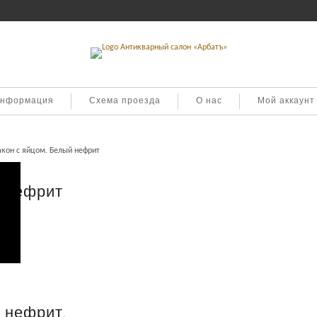
информация
Схема проезда
О нас
Мой аккаунт
кон с яйцом. Белый нефрит
й нефрит
 нефрит.