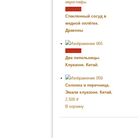
Продано
Стеклянный сосуд в
медной оплётке.
Драконы
Продано
Две пепельницы.
Клуазоне. Китай.
Солонка и перечница.
Эмали клуазоне. Китай.
2,500
Р
В корзину
УБ.