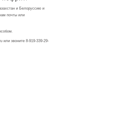
азахстан и Белоруссию и
фам почты или
особом.
u или звоните 8-919-339-29-