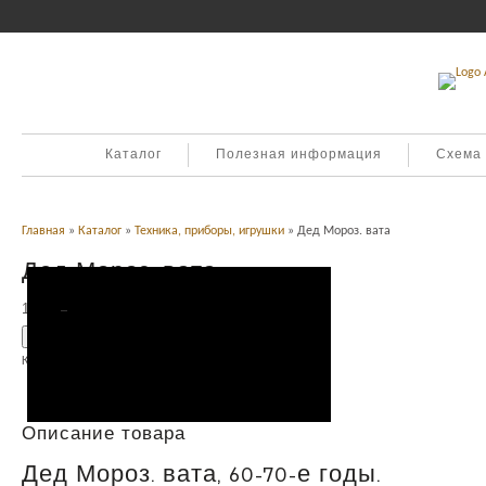
Каталог
Полезная информация
Схема
Главная
»
Каталог
»
Техника, приборы, игрушки
» Дед Мороз. вата
Дед Мороз. вата
1,800
Р
УБ.
Добавить в корзину
Категория:
Техника, приборы, игрушки
.
Описание
Описание товара
Дед Мороз. вата, 60-70-е годы.