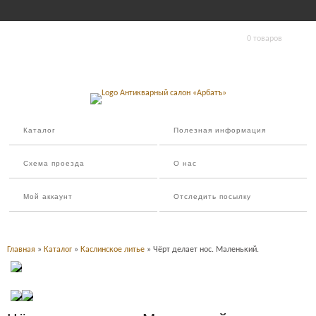
0 товаров
Каталог
Полезная информация
Схема проезда
О нас
Мой аккаунт
Отследить посылку
Главная
»
Каталог
»
Каслинское литье
» Чёрт делает нос. Маленький.