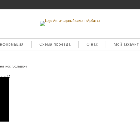
информация
Схема проезда
О нас
Мой аккаунт
ает нос. Большой
шой