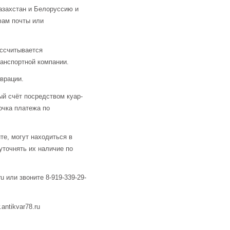
азахстан и Белоруссию и
фам почты или
ассчитывается
анспортной компании.
аврации.
й счёт посредством куар-
очка платежа по
те, могут находиться в
уточнять их наличие по
u или звоните 8-919-339-29-
ntikvar78.ru