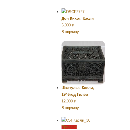
Дон Кихот. Касли
5,000
Р
В корзину
УБ.
Шкатулка. Касли,
1946год Гилёв
12,000
Р
В корзину
УБ.
Продано