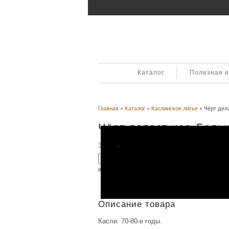
Каталог
Полезная 
Главная
»
Каталог
»
Каслинское литье
» Чёрт дел
Чёрт делает нос. Боль
3,900
Р
УБ.
Добавить в корзину
Категория:
Каслинское литье
.
Описание
Описание товара
Касли. 70-80-е годы.