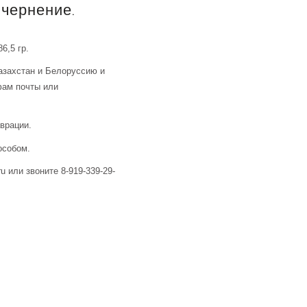
 чернение.
6,5 гр.
азахстан и Белоруссию и
фам почты или
аврации.
особом.
u или звоните 8-919-339-29-