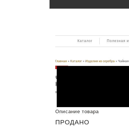
Каталог
Полезная 
Главная
»
Каталог
»
Изделия из серебра
» Чайная 
Продано
Чайная пара. Серебро,
Кубачи
Категория:
Изделия из серебра
.
Описание
Описание товара
ПРОДАНО