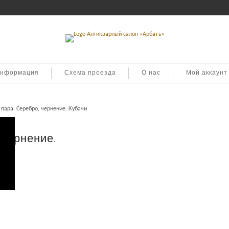
информация
Схема проезда
О нас
Мой аккаунт
пара. Серебро, чернение. Кубачи
 чернение.