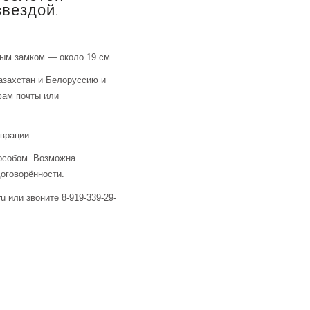
звездой.
тым замком — около 19 см
азахстан и Белоруссию и
фам почты или
аврации.
особом. Возможна
оговорённости.
u или звоните 8-919-339-29-