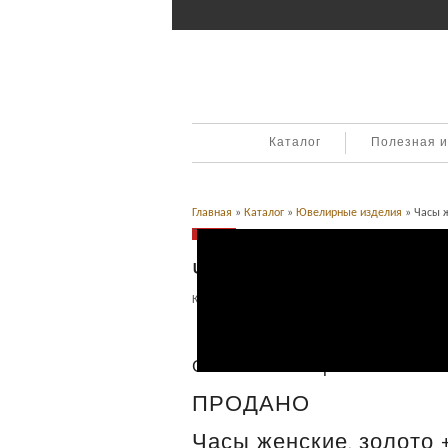
Каталог
Полезная 
Главная
»
Каталог
»
Ювелирные изделия
» Часы ж
Продано
Часы женские, золото
Категория:
Часы
,
Ювелирные изделия
.
Описание
Описание товара
ПРОДАНО
Часы женские, золото 