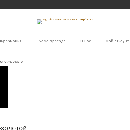
информация
Схема проезда
О нас
Мой аккаунт
енские, золото
+золотой