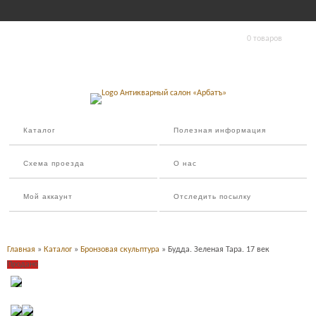
0 товаров
Каталог
Полезная информация
Схема проезда
О нас
Мой аккаунт
Отследить посылку
Главная
»
Каталог
»
Бронзовая скульптура
» Будда. Зеленая Тара. 17 век
Продано