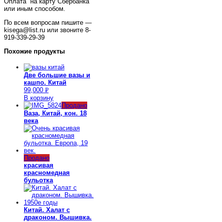
Оплата на карту Сбербанка
или иным способом.
По всем вопросам пишите —
kisega@list.ru или звоните 8-
919-339-29-39
Похожие продукты
Две большие вазы и
кашпо. Китай
99,000
Р
В корзину
УБ.
Продано
Ваза, Китай, кон. 18
века
Продано
красивая
красномедная
бульотка
Китай. Халат с
драконом. Вышивка.