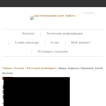
0 товаров
Каталог
Полезная информация
Схема проезда
О нас
Мой аккаунт
Отследить посылку
Главная
»
Каталог
»
Восточный антиквариат
» Брошь, подвеска. Перламутр. Китай,
Вьетнам
Продано
Брошь, подвеска.
Перламутр.
Китай, Вьетнам
Категория:
Восточный антиквариат
.