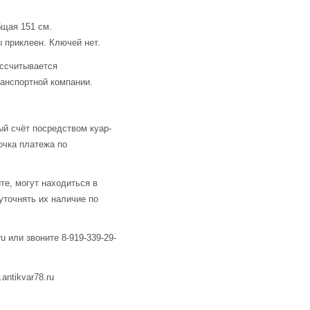
бщая 151 см.
 приклеен. Ключей нет.
ассчитывается
анспортной компании.
й счёт посредством куар-
очка платежа по
те, могут находиться в
уточнять их наличие по
u или звоните 8-919-339-29-
ntikvar78.ru