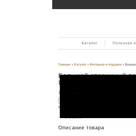
Каталог
Полезная 
Главная
»
Каталог
»
Интерьер и подарки
» Большо
Большой старинный по
1917г.
165,000
Р
УБ.
Добавить в корзину
Категория:
Интерьер и подарки
.
Описание
Описание товара