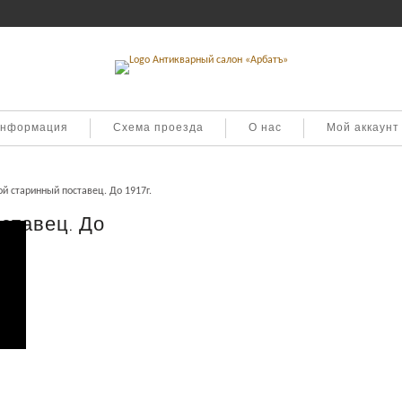
информация
Схема проезда
О нас
Мой аккаунт
й старинный поставец. До 1917г.
ставец. До