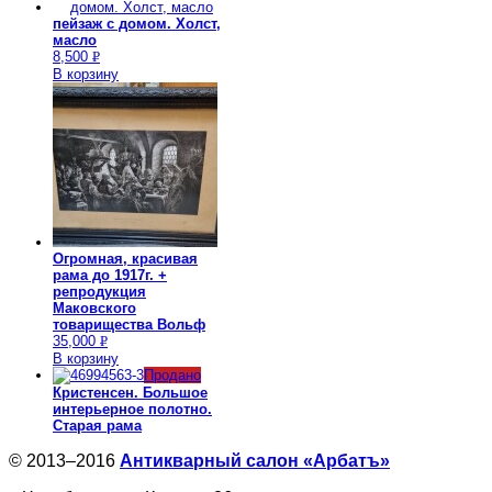
пейзаж с домом. Холст,
масло
8,500
Р
В корзину
УБ.
Огромная, красивая
рама до 1917г. +
репродукция
Маковского
товарищества Вольф
35,000
Р
В корзину
УБ.
Продано
Кристенсен. Большое
интерьерное полотно.
Старая рама
© 2013–2016
Антикварный салон «Арбатъ»