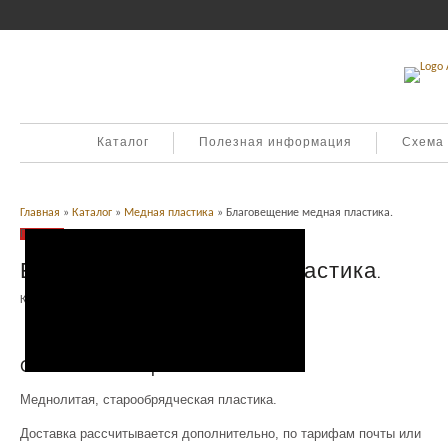
Каталог
Полезная информация
Схема
Главная
»
Каталог
»
Медная пластика
» Благовещение медная пластика.
Продано
Благовещение медная пластика.
Категория:
Медная пластика
.
Описание
Описание товара
Меднолитая, старообрядческая пластика.
Доставка рассчитывается дополнительно, по тарифам почты или