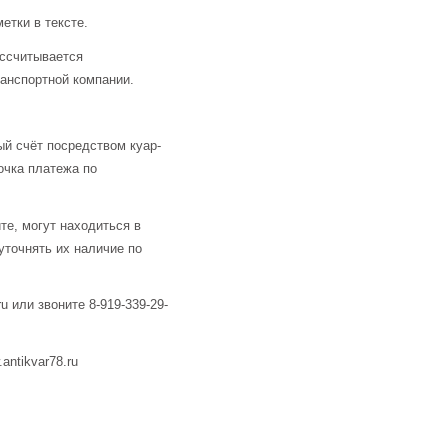
етки в тексте.
ассчитывается
анспортной компании.
й счёт посредством куар-
очка платежа по
те, могут находиться в
уточнять их наличие по
u или звоните 8-919-339-29-
ntikvar78.ru