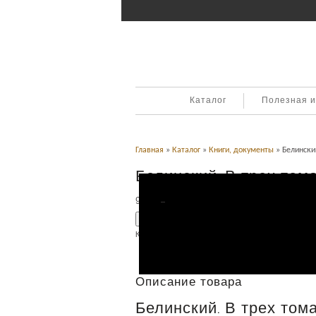
Каталог
Полезная 
Главная
»
Каталог
»
Книги, документы
» Белинский
Белинский. В трех томах
9,900
Р
УБ.
Добавить в корзину
Категория:
Книги, документы
.
Описание
Описание товара
Белинский. В трех томах