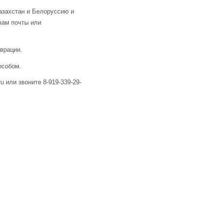
азахстан и Белоруссию и
фам почты или
аврации.
особом.
u или звоните 8-919-339-29-