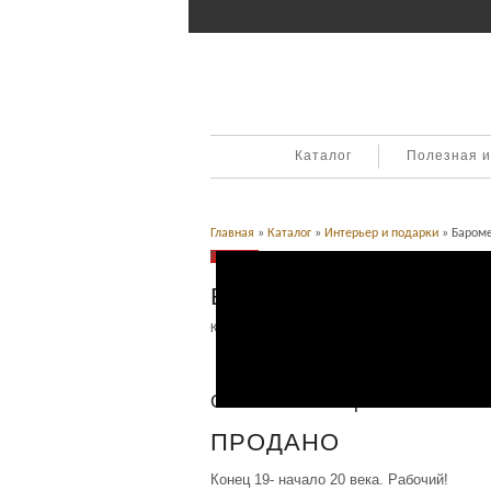
Каталог
Полезная 
Главная
»
Каталог
»
Интерьер и подарки
» Бароме
Продано
Барометр. Германия.
Категория:
Интерьер и подарки
,
Техника, прибор
Описание
Описание товара
ПРОДАНО
Конец 19- начало 20 века. Рабочий!