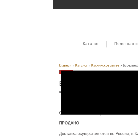
Каталог
Полезная 
Главная
»
Каталог
»
Каслинское литье
» Барельеф 
Продано
Барельеф Глинка. 1956 
Категория:
Каслинское литье
.
Описание
Описание товара
ПРОДАНО
Доставка осуществляется по России, в К