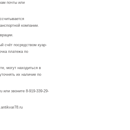
фам почты или
ассчитывается
анспортной компании.
аврации.
й счёт посредством куар-
очка платежа по
те, могут находиться в
уточнять их наличие по
u или звоните 8-919-339-29-
ntikvar78.ru