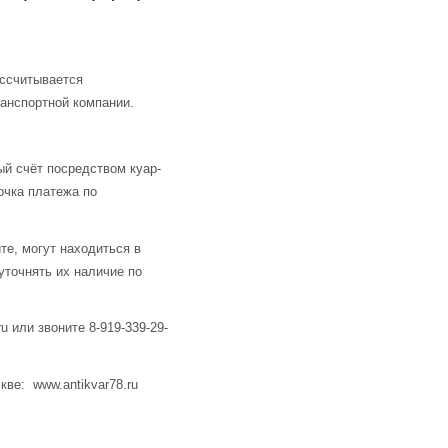
ассчитывается
анспортной компании.
й счёт посредством куар-
очка платежа по
те, могут находиться в
уточнять их наличие по
u или звоните 8-919-339-29-
кве: www.antikvar78.ru