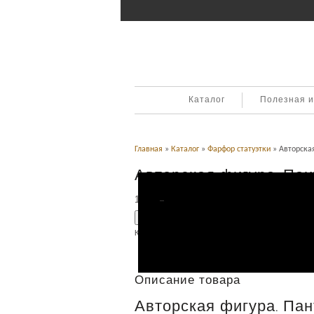
Каталог
Полезная 
Главная
»
Каталог
»
Фарфор статуэтки
» Авторская
Авторская фигура. Пан
1,900
Р
УБ.
Добавить в корзину
Категория:
Фарфор статуэтки
.
Описание
Описание товара
Авторская фигура. Пан