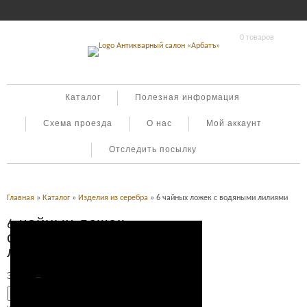
0 товаров
Каталог
Полезная информация
Схема проезда
О нас
Мой аккаунт
Отследить посылку
Главная
»
Каталог
»
Изделия из серебра
» 6 чайных ложек с водяными лилиями
6 чайных ложек
с водяными
лилиями
35,000
Р
УБ.
Добавить в корзину