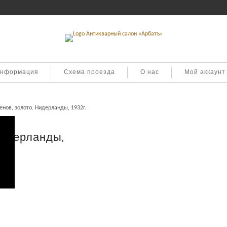
информация
Схема проезда
О нас
Мой аккаунт
енов, золото. Нидерланды, 1932г.
Нидерланды,