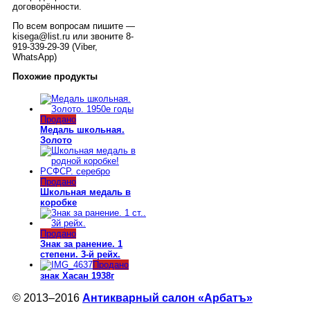
договорённости.
По всем вопросам пишите —
kisega@list.ru или звоните 8-
919-339-29-39 (Viber,
WhatsApp)
Похожие продукты
Продано
Медаль школьная.
Золото
Продано
Школьная медаль в
коробке
Продано
Знак за ранение. 1
степени. 3-й рейх.
Продано
знак Хасан 1938г
© 2013–2016
Антикварный салон «Арбатъ»