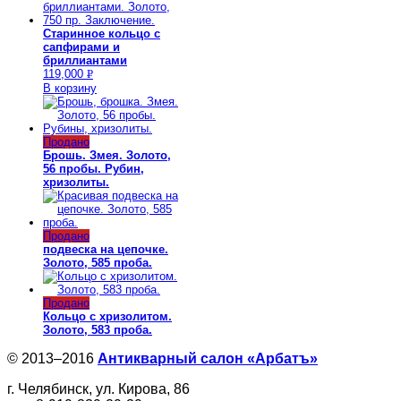
Старинное кольцо с
сапфирами и
бриллиантами
119,000
Р
В корзину
УБ.
Продано
Брошь. Змея. Золото,
56 пробы. Рубин,
хризолиты.
Продано
подвеска на цепочке.
Золото, 585 проба.
Продано
Кольцо с хризолитом.
Золото, 583 проба.
© 2013–2016
Антикварный салон «Арбатъ»
г. Челябинск, ул. Кирова, 86