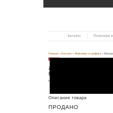
Каталог
Полезная 
Главная
»
Каталог
»
Живопись и графика
» Литогр
Продано
Литография. Сбор хлоп
В.В.Думнова
Категория:
Живопись и графика
.
Описание
Описание товара
ПРОДАНО