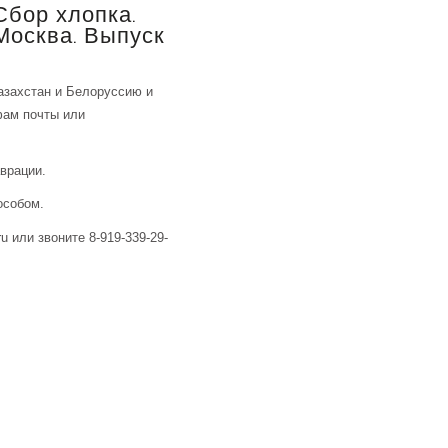
Сбор хлопка.
Москва. Выпуск
азахстан и Белоруссию и
фам почты или
аврации.
особом.
u или звоните 8-919-339-29-