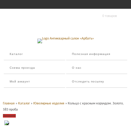
0 товаров
Каталог
Полезная информация
Схема проезда
О нас
Мой аккаунт
Отследить посылку
Главная
»
Каталог
»
Ювелирные изделия
» Кольцо с красным корундом. Золото,
583 проба
Продано