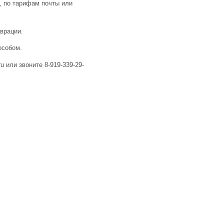
, по тарифам почты или
аврации.
особом.
u или звоните 8-919-339-29-