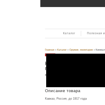
Каталог
Полезная 
Главная
»
Каталог
»
Оружие, милитария
» Кинжал 
Продано
Кинжал кавказского ти
проба
Категория:
Оружие, милитария
.
Описание
Описание товара
Кавказ, Россия, до 1917 года