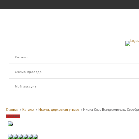
Каталог
Схема проезда
Мой аккаунт
Главная
»
Каталог
»
Иконы, церковная утварь
» Икона Спас Вседержитель. Серебро
Продано