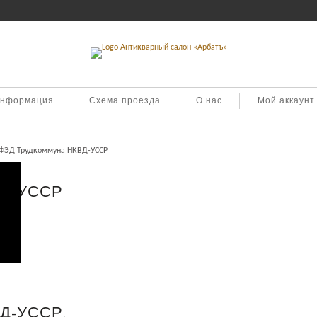
информация
Схема проезда
О нас
Мой аккаунт
ФЭД Трудкоммуна НКВД-УССР
ВД-УССР
Д-УССР.