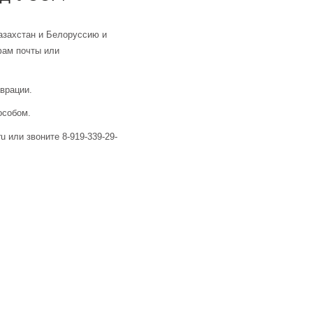
азахстан и Белоруссию и
фам почты или
аврации.
особом.
u или звоните 8-919-339-29-