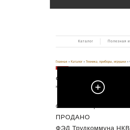
Каталог
Полезная 
Главная
»
Каталог
»
Техника, приборы, игрушки
» 
Продано
ФЭД Трудкоммуна НК
Категория:
Техника, приборы, игрушки
.
Описание
Описание товара
ПРОДАНО
ФЭД Трудкоммуна НКВ