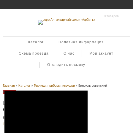
0 товаров
Каталог
Полезная информация
Схема проезда
О нас
Мой аккаунт
Отследить посылку
Главная
»
Каталог
»
Техника, приборы, игрушки
» Бинокль советский
Продано
Бинокль
советский
Категория:
Оружие, милитария
,
Техника, приборы, игрушки
.